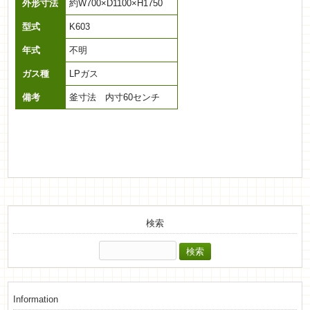
外形寸法
約W700×D1100×H1750
型式
K603
年式
不明
ガス種
LPガス
備考
釜寸法 内寸60センチ
検索
検
索:
Information