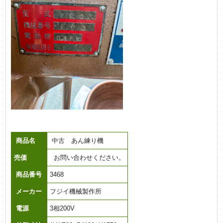
商品名
中古 あん練り機
売価
お問い合わせください。
商品番号
3468
メーカー
フジイ機械製作所
電源
3相200V