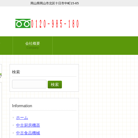
岡山県岡山市北区十日市中町15-65
せ
会社概要
Company
検索
7
検
索:
Information
ホーム
中古厨房機器
中古食品機械