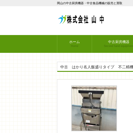
岡山の中古厨房機器・中古食品機械の販売と買取
ホーム
中古厨房機器
Home
Second hand equipmen
中古 はかり名人飯盛りタイプ 不二精