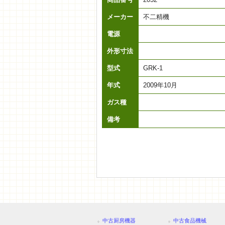
メーカー
不二精機
電源
外形寸法
型式
GRK-1
年式
2009年10月
ガス種
備考
中古厨房機器
中古食品機械