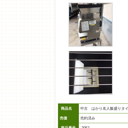
商品名
中古 はかり名人飯盛りタ
売価
売約済み
商品番号
2052