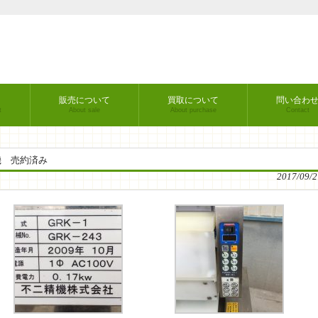
販売について
買取について
問い合わ
t
About sale
About purchase
Contact
機 売約済み
2017/09/2