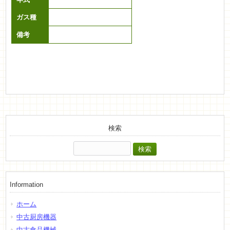
ガス種
備考
検索
検
索:
Information
ホーム
中古厨房機器
中古食品機械