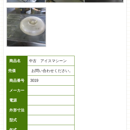
商品名
中古 アイスマシーン
売価
お問い合わせください。
商品番号
3019
メーカー
電源
外形寸法
型式
年式