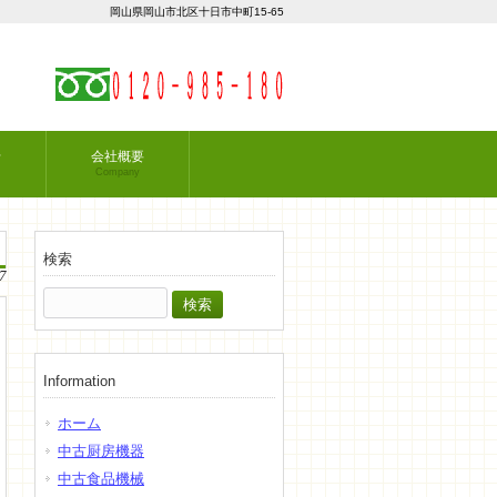
岡山県岡山市北区十日市中町15-65
せ
会社概要
Company
検索
7
検
索:
Information
ホーム
中古厨房機器
中古食品機械