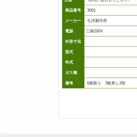
商品番号
3001
メーカー
七洋製作所
電源
三相200V
外形寸法
型式
年式
ガス種
備考
6枚取り 3枚差し2段