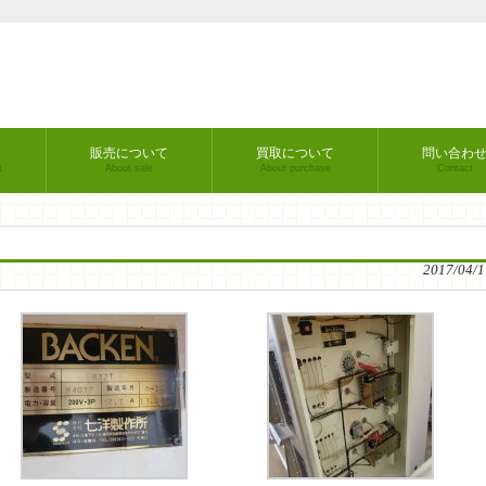
販売について
買取について
問い合わ
t
About sale
About purchase
Contact
2017/04/1