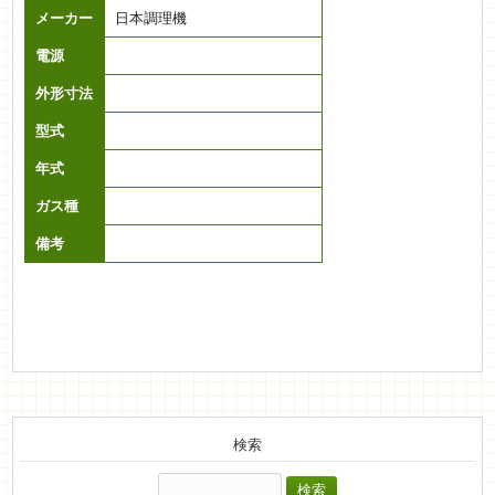
メーカー
日本調理機
電源
外形寸法
型式
年式
ガス種
備考
検索
検