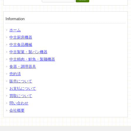
索:
Information
ホーム
中古厨房機器
中古食品機械
中古製菓・製パン機器
中古精肉・鮮魚・製麺機器
食器・調理器具
売約済
販売について
お支払について
買取について
問い合わせ
会社概要