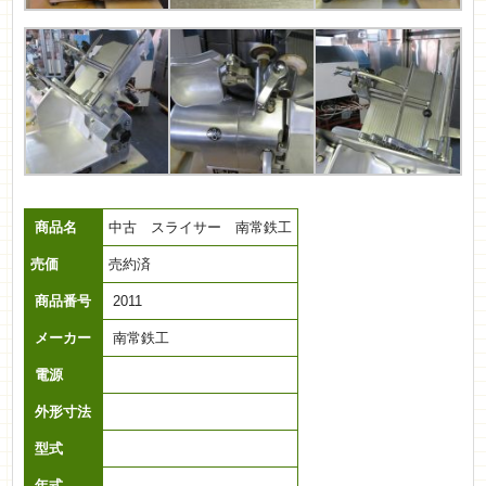
商品名
中古 スライサー 南常鉄工
売価
売約済
商品番号
2011
メーカー
南常鉄工
電源
外形寸法
型式
年式