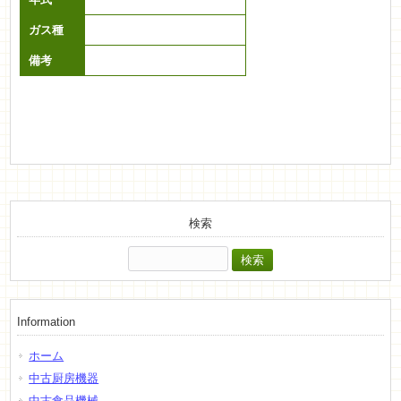
ガス種
備考
検索
検
索:
Information
ホーム
中古厨房機器
中古食品機械