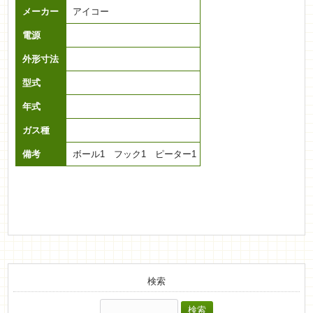
メーカー
アイコー
電源
外形寸法
型式
年式
ガス種
備考
ボール1 フック1 ピーター1
検索
検