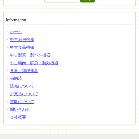
索:
Information
ホーム
中古厨房機器
中古食品機械
中古製菓・製パン機器
中古精肉・鮮魚・製麺機器
食器・調理器具
売約済
販売について
お支払について
買取について
問い合わせ
会社概要