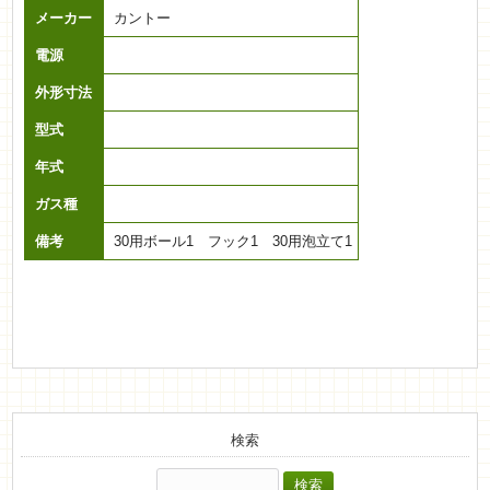
メーカー
カントー
電源
外形寸法
型式
年式
ガス種
備考
30用ボール1 フック1 30用泡立て1
検索
検