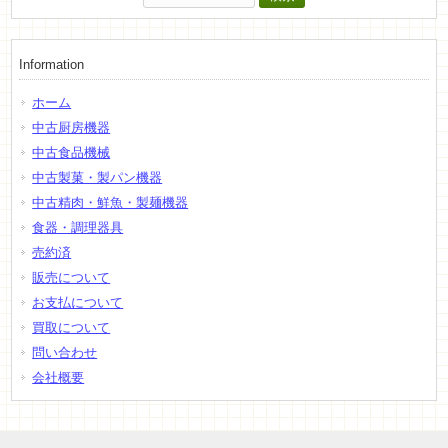
索:
Information
ホーム
中古厨房機器
中古食品機械
中古製菓・製パン機器
中古精肉・鮮魚・製麺機器
食器・調理器具
売約済
販売について
お支払について
買取について
問い合わせ
会社概要