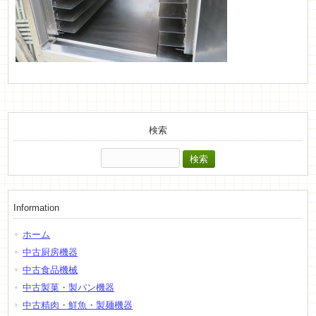
検索
検
索:
Information
ホーム
中古厨房機器
中古食品機械
中古製菓・製パン機器
中古精肉・鮮魚・製麺機器