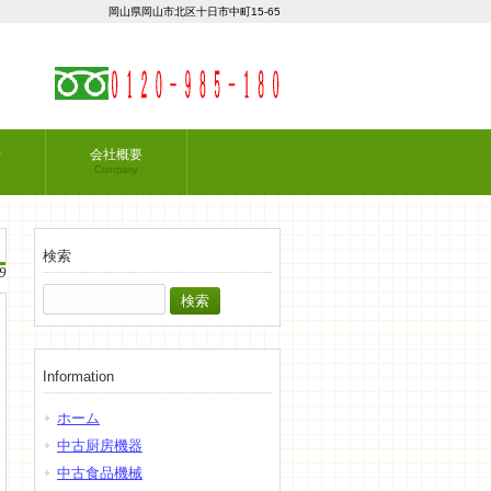
岡山県岡山市北区十日市中町15-65
せ
会社概要
Company
検索
9
検
索:
Information
ホーム
中古厨房機器
中古食品機械