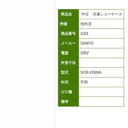
商品名
中古 冷凍ショーケース
売価
売約済
商品番号
1103
メーカー
SANYO
電源
100V
外形寸法
型式
SCR-VD6NA
年式
不明
ガス種
備考