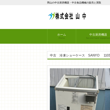
岡山の中古厨房機器・中古食品機械の販売と買取
ホーム
中古厨房機器
Home
Second hand equipmen
中古 冷凍ショーケース SANYO 1103