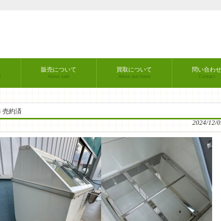
販売について
買取について
問い合わ
t
About sale
About purchase
Contact
 売約済
2024/12/0