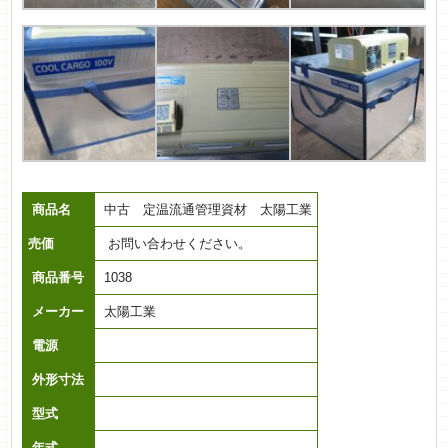
商品名
中古 定温流通管理資材 太陽工業
売価
お問い合わせください。
商品番号
1038
メーカー
太陽工業
電源
外形寸法
型式
年式