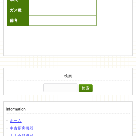
ガス種
備考
検索
検
索:
Information
ホーム
中古厨房機器
中古食品機械