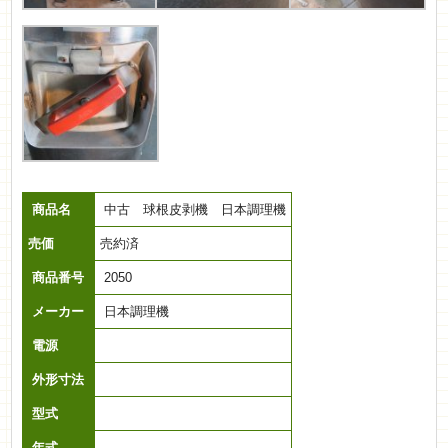
商品名
中古 球根皮剥機 日本調理機
売価
売約済
商品番号
2050
メーカー
日本調理機
電源
外形寸法
型式
年式