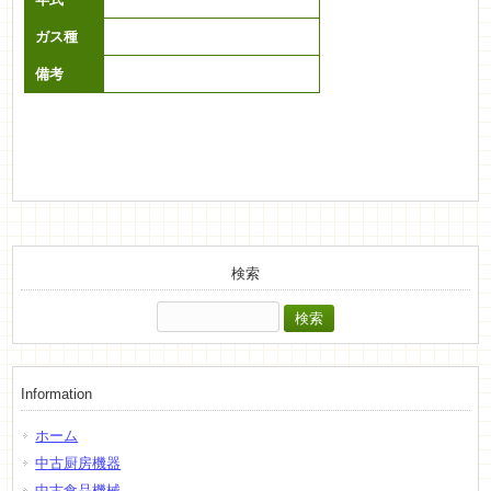
ガス種
備考
検索
検
索:
Information
ホーム
中古厨房機器
中古食品機械