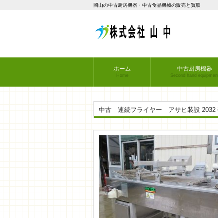
岡山の中古厨房機器・中古食品機械の販売と買取
ホーム
中古厨房機器
Home
Second hand equipmen
中古 連続フライヤー アサヒ装設 2032