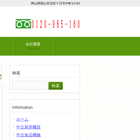
岡山県岡山市北区十日市中町15-65
せ
会社概要
Company
検索
2
検
索:
Information
ホーム
中古厨房機器
中古食品機械