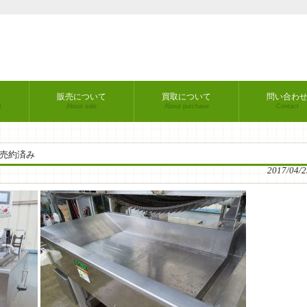
販売について
買取について
問い合わ
t
About sale
About purchase
Contact
 売約済み
2017/04/2