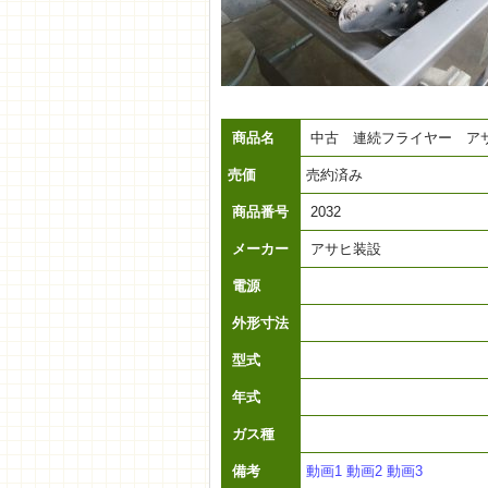
商品名
中古 連続フライヤー ア
売価
売約済み
商品番号
2032
メーカー
アサヒ装設
電源
外形寸法
型式
年式
ガス種
備考
動画1
動画2
動画3