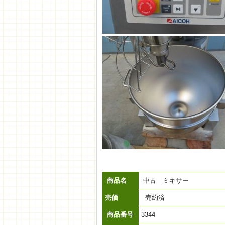
商品名
中古 ミキサー
売価
売約済
商品番号
3344