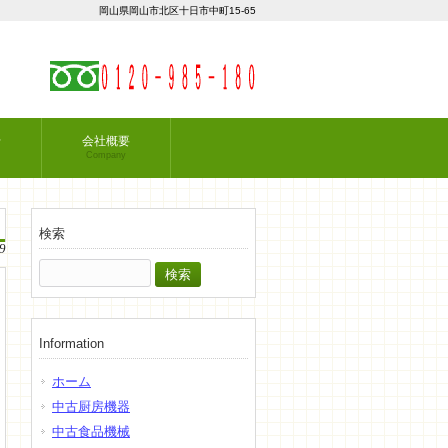
岡山県岡山市北区十日市中町15-65
せ
会社概要
Company
検索
9
検
索:
Information
ホーム
中古厨房機器
中古食品機械