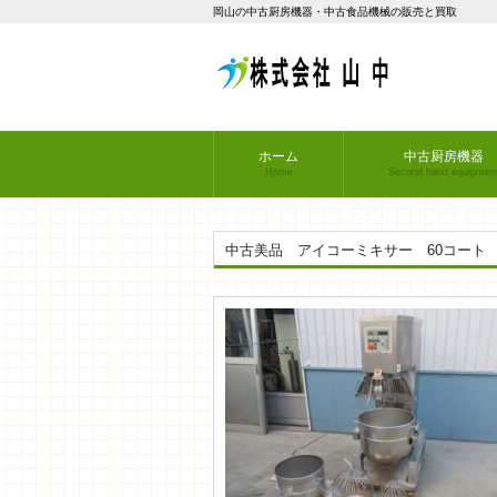
岡山の中古厨房機器・中古食品機械の販売と買取
ホーム
中古厨房機器
Home
Second hand equipmen
中古美品 アイコーミキサー 60コート 3