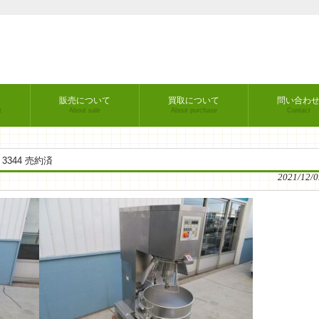
販売について
買取について
問い合わ
t
About sale
About purchase
Contact
344 売約済
2021/12/0