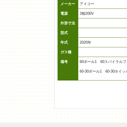
メーカー
アイコー
電源
3相200V
外形寸法
型式
年式
2020年
ガス種
備考
60ボール1 60スパイラルフ
60-30ボール1 60-30ホイ