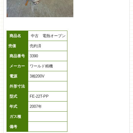
商品名
中古 電熱オーブン
売価
売約済
商品番号
3390
メーカー
ワールド精機
電源
3相200V
外形寸法
型式
FE-22T-PP
年式
2007年
ガス種
備考