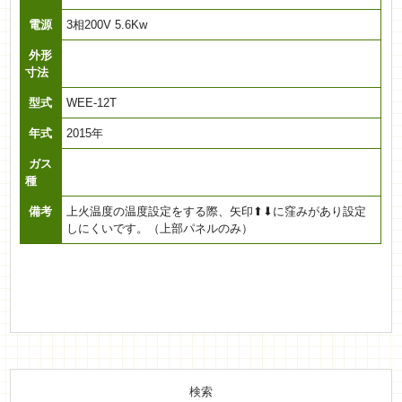
電源
3相200V 5.6Kw
外形
寸法
型式
WEE-12T
年式
2015年
ガス
種
備考
上火温度の温度設定をする際、矢印⬆︎⬇︎に窪みがあり設定
しにくいです。（上部パネルのみ）
検索