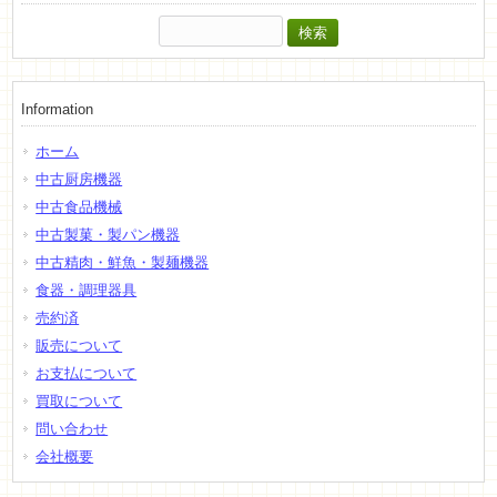
検
索:
Information
ホーム
中古厨房機器
中古食品機械
中古製菓・製パン機器
中古精肉・鮮魚・製麺機器
食器・調理器具
売約済
販売について
お支払について
買取について
問い合わせ
会社概要