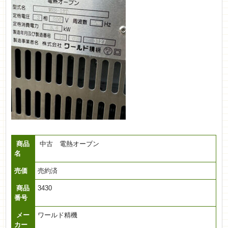
商品
中古 電熱オーブン
名
売価
売約済
商品
3430
番号
メー
ワールド精機
カー