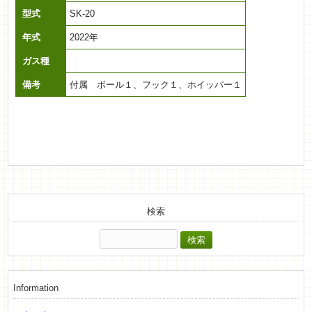
型式
SK-20
年式
2022年
ガス種
備考
付属 ボール１、フック１、ホイッパー１
検索
検
索:
Information