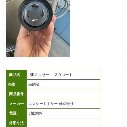
商品名
SKミキサー ２０コート
売価
売約済
商品番号
メーカー
エスケーミキサー 株式会社
電源
3相200V
外形寸法